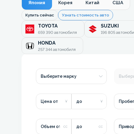
Япония
Корея
Китай
США
Купить сейчас
Узнать стоимость авто
TOYOTA
SUZUKI
659 390
автомобиля
196 805
автомоб
HONDA
257 344
автомобиля
Выберите марку
Выбер
Цена от
до
Пробег
Объем от
до
Приво