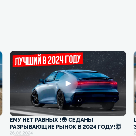
ЕМУ НЕТ РАВНЫХ !😳 СЕДАНЫ
РАЗРЫВАЮЩИЕ РЫНОК В 2024 ГОДУ!🤯
26.06.2024
2
a
ЛУЧШЕ ЕЩЕ НЕ ПРИДУМАЛИ! Топ 5 авто