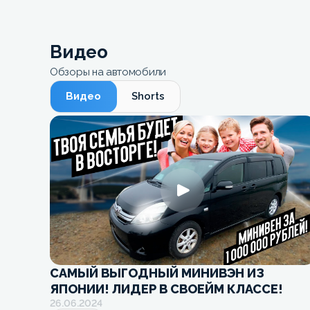
Видео
Обзоры на автомобили
Видео
Shorts
САМЫЙ ВЫГОДНЫЙ МИНИВЭН ИЗ
ЯПОНИИ! ЛИДЕР В СВОЕЙМ КЛАССЕ!
26.06.2024
Обзор минивэна за 1 млн рублей! Toyot