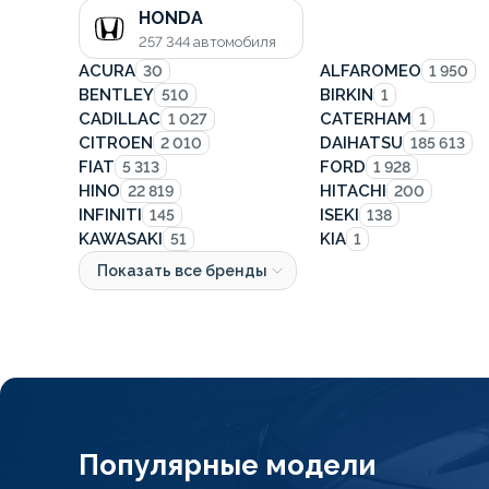
HONDA
257 344
автомобиля
ACURA
ALFAROMEO
30
1 950
BENTLEY
BIRKIN
510
1
CADILLAC
CATERHAM
1 027
1
CITROEN
DAIHATSU
2 010
185 613
FIAT
FORD
5 313
1 928
HINO
HITACHI
22 819
200
INFINITI
ISEKI
145
138
KAWASAKI
KIA
51
1
Показать все бренды
Популярные модели