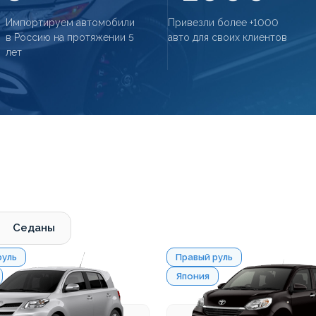
Импортируем автомобили
Привезли более +1000
в Россию на протяжении 5
авто для своих клиентов
лет
Седаны
руль
Правый руль
Япония