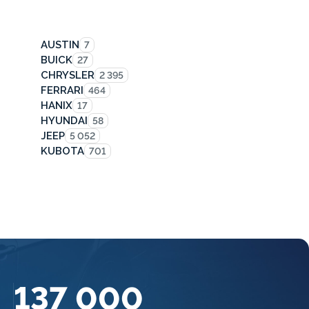
AUSTIN
7
BUICK
27
CHRYSLER
2 395
FERRARI
464
HANIX
17
HYUNDAI
58
JEEP
5 052
KUBOTA
701
137 000