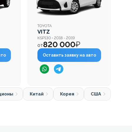
TOYOTA
H
VITZ
N
KSP130 • 2018 - 2019
JF
820 000
₽
от
о
вто
Оставить заявку на авто
ционы
Китай
Корея
США