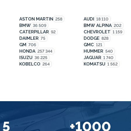
ASTON MARTIN
AUDI
258
18 110
BMW
BMW ALPINA
36 509
202
CATERPILLAR
CHEVROLET
92
1 159
DAIMLER
DODGE
75
828
GM
GMC
706
121
HONDA
HUMMER
257 344
540
ISUZU
JAGUAR
36 225
1 740
KOBELCO
KOMATSU
264
1 562
5
+1000