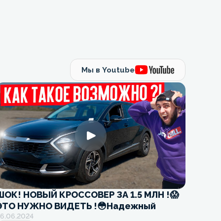
Мы в Youtube
ШОК! НОВЫЙ КРОССОВЕР ЗА 1.5 МЛН !😱
В ЭТ
ЭТО НУЖНО ВИДЕТЬ !😳Надежный
ПРИВ
6.06.2024
26.06.
кроссовер из Южной Кореи!
клие