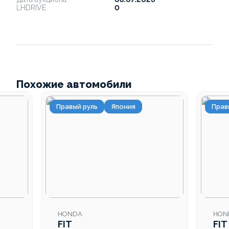
LHDRIVE
0
Похожие автомобили
Правый руль
Япония
Прав
HONDA
HON
FIT
FIT