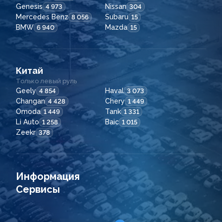
Genesis
Nissan
4 973
304
Mercedes Benz
Subaru
8 056
15
BMW
Mazda
6 940
15
Китай
Только левый руль
Geely
Haval
4 854
3 073
Changan
Chery
4 428
1 449
Omoda
Tank
1 449
1 331
Li Auto
Baic
1 258
1 015
Zeekr
378
Информация
Сервисы