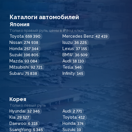
Каталоги автомобилей
Япония
Только правый руль, цены в ₽ под ключ.
Toyota
Mercedes Benz
659 390
42 419
Nissan
Isuzu
274 938
36 225
Honda
Lexus
257 344
37 155
Suzuki
BMW
196 805
36 509
Mazda
Audi
93 084
18 110
Mitsubishi
Tesla
92 721
546
Subaru
Infinity
75 838
145
Корея
Только левый руль
Hyundai
Audi
32 346
2 771
Kia
Toyota
29 527
412
Daewoo
Honda
6 318
374
SsangYong
Suzuki
5 345
19