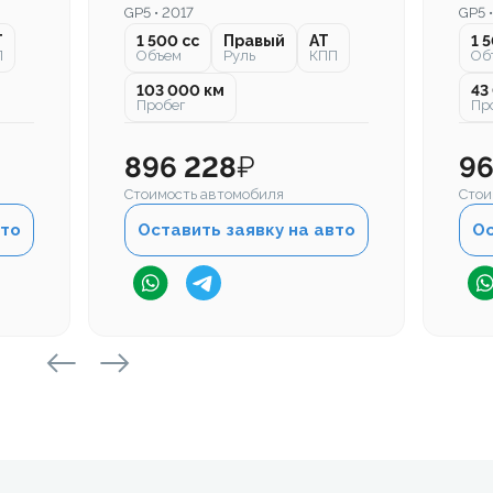
GP5 • 2017
GP5 
T
1 500 cc
Правый
AT
1 
П
Объем
Руль
КПП
Об
103 000 км
43
Пробег
Пр
896 228
₽
96
Стоимость автомобиля
Стои
вто
Оставить заявку на авто
Ос