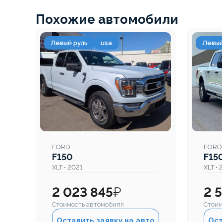
Похожие автомобили
Левый руль
usa
Левый
FORD
FORD
F150
F15
XLT • 2021
XLT •
2 023 845
₽
2 
Стоимость автомобиля
Стоим
Оставить заявку на авто
Ост