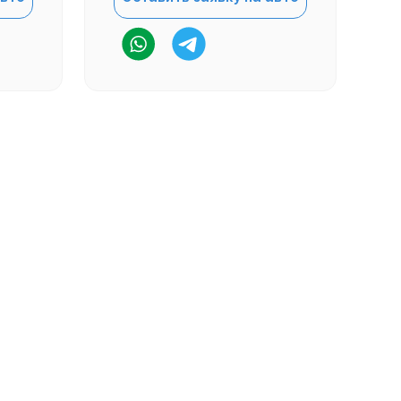
м по адресу
сток, ул. Стрельникова 7, 9 этаж,
аботаем