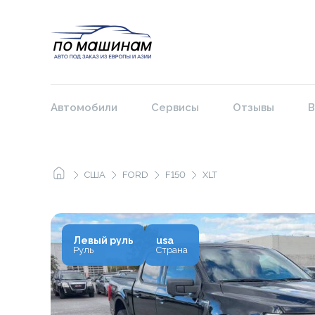
Автомобили
Сервисы
Отзывы
В
США
FORD
F150
XLT
Левый руль
usa
Руль
Страна