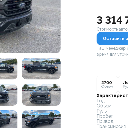
3 314 
Стоимость авт
Оставить з
Наш менеджер с
время для уточн
2700
Ле
Объем
Ру
Характерист
Год
Объем
Руль
Пробег
Привод
Трансмиссия