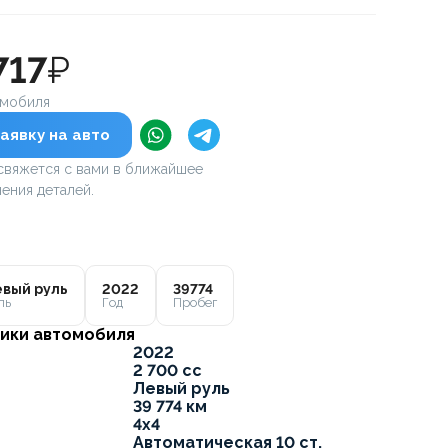
717
₽
омобиля
аявку на авто
вяжется с вами в ближайшее
ения деталей.
вый руль
2022
39774
ль
Год
Пробег
ики автомобиля
2022
2 700 cc
Левый руль
39 774 км
4x4
Автоматическая 10 ст.