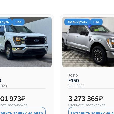
 руль
usa
Левый руль
usa
FORD
0
F150
 2023
XLT • 2022
501 973
₽
3 273 365
₽
ость автомобиля
Стоимость автомобиля
авить заявку на авто
Оставить заявку на 