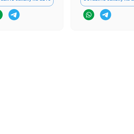
+7 (966) 292-60-90
Мы работае
г. Владиво
Работа с клиентами
офис 904
Напишите в Whatsapp
Сейчас р
Напишите в Telegram