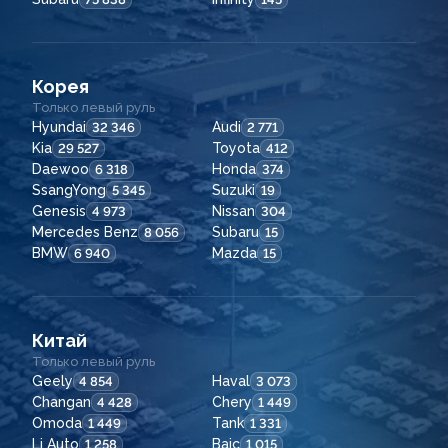
Корея
Только левый руль
Hyundai
Audi
32 346
2 771
Kia
Toyota
29 527
412
Daewoo
Honda
6 318
374
SsangYong
Suzuki
5 345
19
Genesis
Nissan
4 973
304
Mercedes Benz
Subaru
8 056
15
BMW
Mazda
6 940
15
Китай
Только левый руль
Geely
Haval
4 854
3 073
Changan
Chery
4 428
1 449
Omoda
Tank
1 449
1 331
Li Auto
Baic
1 258
1 015