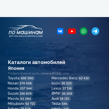
Каталоги автомобилей
Япония
Только правый руль, цены в ₽ под ключ.
Toyota
Mercedes Benz
659 390
42 419
Nissan
Isuzu
274 938
36 225
Honda
Lexus
257 344
37 155
Suzuki
BMW
196 805
36 509
Mazda
Audi
93 084
18 110
Mitsubishi
Tesla
92 721
546
Subaru
Infinity
75 838
145