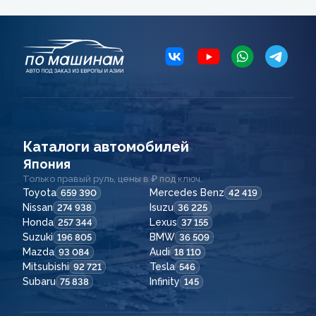
Каталоги автомобилей
Япония
Только правый руль, цены в ₽ под ключ.
Toyota
Mercedes Benz
659 390
42 419
Nissan
Isuzu
274 938
36 225
Honda
Lexus
257 344
37 155
Suzuki
BMW
196 805
36 509
Mazda
Audi
93 084
18 110
Mitsubishi
Tesla
92 721
546
Subaru
Infinity
75 838
145