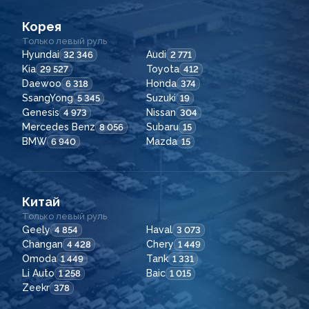
Корея
Только левый руль
Hyundai
Audi
32 346
2 771
Kia
Toyota
29 527
412
Daewoo
Honda
6 318
374
SsangYong
Suzuki
5 345
19
Genesis
Nissan
4 973
304
Mercedes Benz
Subaru
8 056
15
BMW
Mazda
6 940
15
Китай
Только левый руль
Geely
Haval
4 854
3 073
Changan
Chery
4 428
1 449
Omoda
Tank
1 449
1 331
Li Auto
Baic
1 258
1 015
Zeekr
378