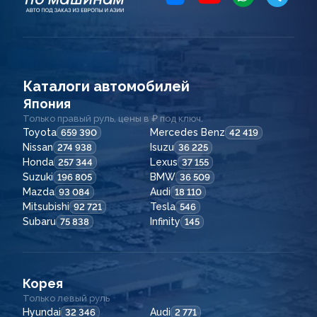
Каталоги автомобилей
Япония
Только правый руль, цены в ₽ под ключ.
Toyota
Mercedes Benz
659 390
42 419
Nissan
Isuzu
274 938
36 225
Honda
Lexus
257 344
37 155
Suzuki
BMW
196 805
36 509
Mazda
Audi
93 084
18 110
Mitsubishi
Tesla
92 721
546
Subaru
Infinity
75 838
145
Корея
Только левый руль
Hyundai
Audi
32 346
2 771