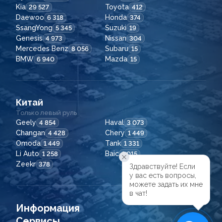
Kia
Toyota
29 527
412
Daewoo
Honda
6 318
374
SsangYong
Suzuki
5 345
19
Genesis
Nissan
4 973
304
Mercedes Benz
Subaru
8 056
15
BMW
Mazda
6 940
15
Китай
Только левый руль
Geely
Haval
4 854
3 073
Changan
Chery
4 428
1 449
Omoda
Tank
1 449
1 331
Li Auto
Baic
1 258
1 015
Zeekr
378
Здравствуйте! Если

у вас есть вопросы,

можете задать их мне

в чат!
Информация
Сервисы