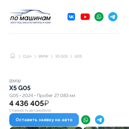
США
BMW
X5 G05
G05
BMW
X5 G05
G05 • 2024 • Пробег 27 083 км
4 436 405
₽
Стоимость автомобиля
Оставить заявку на авто