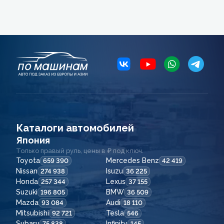
Каталоги автомобилей
Япония
Только правый руль, цены в ₽ под ключ.
Toyota
Mercedes Benz
659 390
42 419
Nissan
Isuzu
274 938
36 225
Honda
Lexus
257 344
37 155
Suzuki
BMW
196 805
36 509
Mazda
Audi
93 084
18 110
Mitsubishi
Tesla
92 721
546
Subaru
Infinity
75 838
145