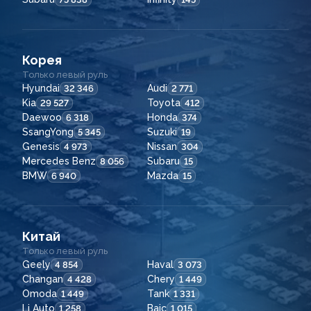
Корея
Только левый руль
Hyundai
Audi
32 346
2 771
Kia
Toyota
29 527
412
Daewoo
Honda
6 318
374
SsangYong
Suzuki
5 345
19
Genesis
Nissan
4 973
304
Mercedes Benz
Subaru
8 056
15
BMW
Mazda
6 940
15
Китай
Только левый руль
Geely
Haval
4 854
3 073
Changan
Chery
4 428
1 449
Omoda
Tank
1 449
1 331
Li Auto
Baic
1 258
1 015