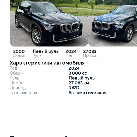
3000
Левый руль
2024
27083
Объем
Руль
Год
Пробег
Характеристики автомобиля
Год
2024
Объем
3 000 cc
Руль
Левый руль
Пробег
27 083 км
Привод
RWD
Трансмиссия
Автоматическая