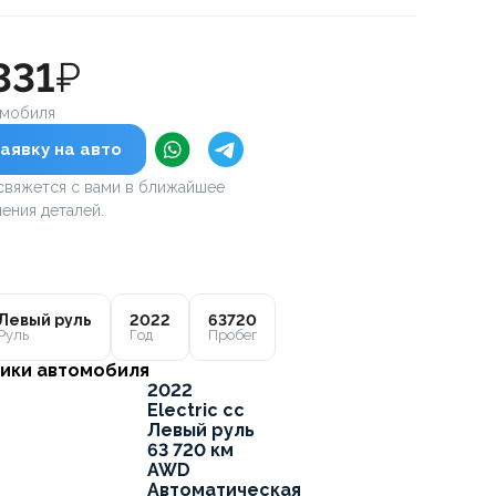
331
₽
омобиля
аявку на авто
вяжется с вами в ближайшее
ения деталей.
Левый руль
2022
63720
Руль
Год
Пробег
ики автомобиля
2022
Electric cc
Левый руль
63 720 км
AWD
Автоматическая