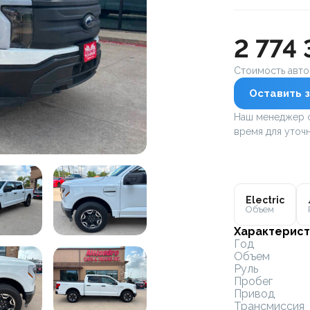
2 774 
Стоимость авт
Оставить з
Наш менеджер с
время для уточн
Electric
Объем
Характерист
Год
Объем
Руль
Пробег
Привод
Трансмиссия