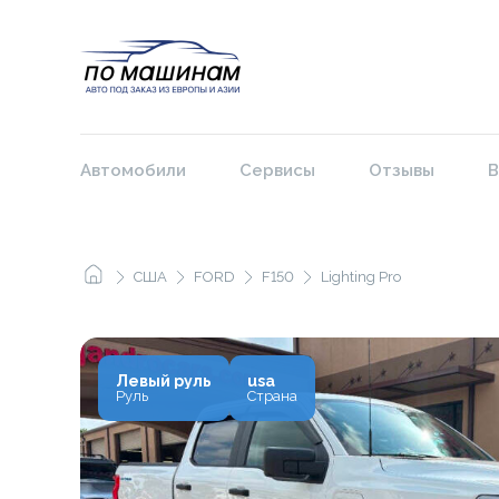
Автомобили
Сервисы
Отзывы
В
США
FORD
F150
Lighting Pro
Левый руль
usa
Руль
Страна