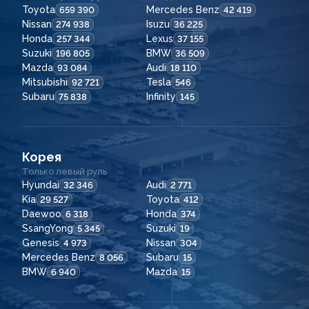
Toyota
Mercedes Benz
659 390
42 419
Nissan
Isuzu
274 938
36 225
Honda
Lexus
257 344
37 155
Suzuki
BMW
196 805
36 509
Mazda
Audi
93 084
18 110
Mitsubishi
Tesla
92 721
546
Subaru
Infinity
75 838
145
Корея
Только левый руль
Hyundai
Audi
32 346
2 771
Kia
Toyota
29 527
412
Daewoo
Honda
6 318
374
SsangYong
Suzuki
5 345
19
Genesis
Nissan
4 973
304
Mercedes Benz
Subaru
8 056
15
BMW
Mazda
6 940
15