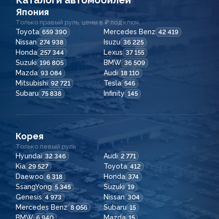
Каталоги автомобилей
Япония
Только правый руль, цены в ₽ под ключ.
Toyota
Mercedes Benz
659 390
42 419
Nissan
Isuzu
274 938
36 225
Honda
Lexus
257 344
37 155
Suzuki
BMW
196 805
36 509
Mazda
Audi
93 084
18 110
Mitsubishi
Tesla
92 721
546
Subaru
Infinity
75 838
145
Корея
Только левый руль
Hyundai
Audi
32 346
2 771
Kia
Toyota
29 527
412
Daewoo
Honda
6 318
374
SsangYong
Suzuki
5 345
19
Genesis
Nissan
4 973
304
Mercedes Benz
Subaru
8 056
15
BMW
Mazda
6 940
15