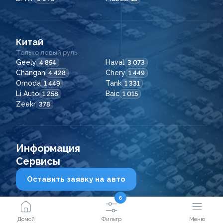
Китай
Только левый руль
Geely
Haval
4 854
3 073
Changan
Chery
4 428
1 449
Omoda
Tank
1 449
1 331
Li Auto
Baic
1 258
1 015
Zeekr
378
Информация
Сервисы
Оставить заявку на авто
6
2021 - 2026
© ООО "Сейфкар ВЛ"
Домой
Фильтр
Меню