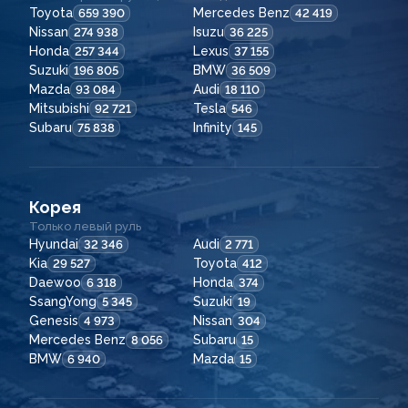
Toyota
Mercedes Benz
659 390
42 419
Nissan
Isuzu
274 938
36 225
Honda
Lexus
257 344
37 155
Suzuki
BMW
196 805
36 509
Mazda
Audi
93 084
18 110
Mitsubishi
Tesla
92 721
546
Subaru
Infinity
75 838
145
Корея
Только левый руль
Hyundai
Audi
32 346
2 771
Kia
Toyota
29 527
412
Daewoo
Honda
6 318
374
SsangYong
Suzuki
5 345
19
Genesis
Nissan
4 973
304
Mercedes Benz
Subaru
8 056
15
BMW
Mazda
6 940
15