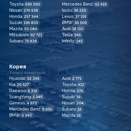
Toyota
Mercedes Benz
659 390
42 419
Nissan
Isuzu
274 938
36 225
Honda
Lexus
257 344
37 155
Suzuki
BMW
196 805
36 509
Mazda
Audi
93 084
18 110
Mitsubishi
Tesla
92 721
546
Subaru
Infinity
75 838
145
Корея
Только левый руль
Hyundai
Audi
32 346
2 771
Kia
Toyota
29 527
412
Daewoo
Honda
6 318
374
SsangYong
Suzuki
5 345
19
Genesis
Nissan
4 973
304
Mercedes Benz
Subaru
8 056
15
BMW
Mazda
6 940
15