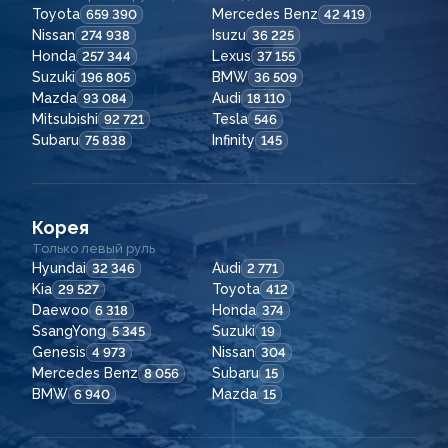
Toyota
Mercedes Benz
659 390
42 419
Nissan
Isuzu
274 938
36 225
Honda
Lexus
257 344
37 155
Suzuki
BMW
196 805
36 509
Mazda
Audi
93 084
18 110
Mitsubishi
Tesla
92 721
546
Subaru
Infinity
75 838
145
Корея
Только левый руль
Hyundai
Audi
32 346
2 771
Kia
Toyota
29 527
412
Daewoo
Honda
6 318
374
SsangYong
Suzuki
5 345
19
Genesis
Nissan
4 973
304
Mercedes Benz
Subaru
8 056
15
BMW
Mazda
6 940
15