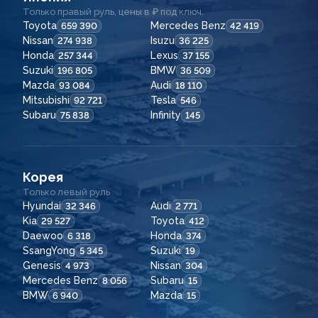
Только правый руль, цены в ₽ под ключ.
Toyota
Mercedes Benz
659 390
42 419
Nissan
Isuzu
274 938
36 225
Honda
Lexus
257 344
37 155
Suzuki
BMW
196 805
36 509
Mazda
Audi
93 084
18 110
Mitsubishi
Tesla
92 721
546
Subaru
Infinity
75 838
145
Корея
Только левый руль
Hyundai
Audi
32 346
2 771
Kia
Toyota
29 527
412
Daewoo
Honda
6 318
374
SsangYong
Suzuki
5 345
19
Genesis
Nissan
4 973
304
Mercedes Benz
Subaru
8 056
15
BMW
Mazda
6 940
15