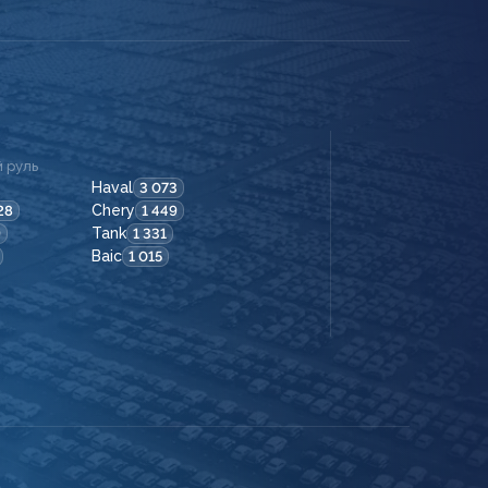
 руль
Haval
3 073
Chery
28
1 449
Tank
9
1 331
Baic
1 015