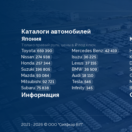
Каталоги автомобилей
Япония
Только правый руль, цены в ₽ под ключ.
Т
Toyota
Mercedes Benz
H
659 390
42 419
Nissan
Isuzu
K
274 938
36 225
Honda
Lexus
257 344
37 155
Suzuki
BMW
196 805
36 509
Mazda
Audi
G
93 084
18 110
Mitsubishi
Tesla
92 721
546
Subaru
Infinity
75 838
145
Информация
2021 - 2026
© ООО "Сейфкар ВЛ"