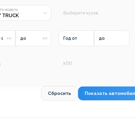
те модель
Выберите кузов
 от
до
Год от
до
д
КПП
Сбросить
Показать автомобил