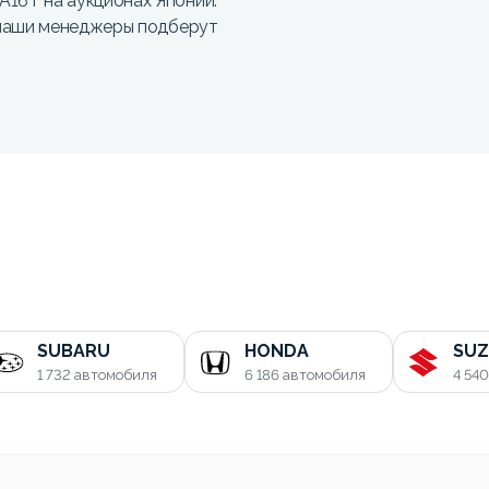
6T на аукционах Японии.
 наши менеджеры подберут
SUBARU
HONDA
SUZ
1 732
автомобиля
6 186
автомобиля
4 54