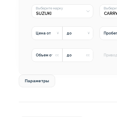
Выберите марку
Выбери
Цена от
до
Пробег
Объем от
до
Приво
Параметры