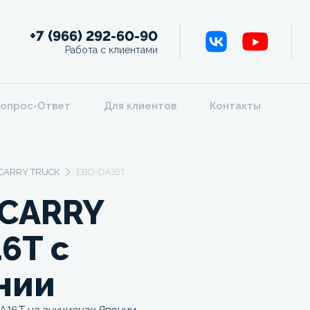
+7 (966) 292-60-90
Работа с клиентами
опрос-Ответ
Для клиентов
Контакты
CARRY TRUCK
EBD-DA16T
 CARRY
6T c
нии