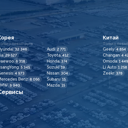
Корея
Китай
олько левый руль
Только левый
yundai
Audi
Geely
32 346
2 771
4 854
ia
Toyota
Changan
29 527
412
4 4
Daewoo
Honda
Omoda
6 318
374
1 44
SsangYong
Suzuki
Li Auto
5 345
19
1 258
enesis
Nissan
Zeekr
4 973
304
378
Mercedes Benz
Subaru
8 056
15
BMW
Mazda
6 940
15
Сервисы