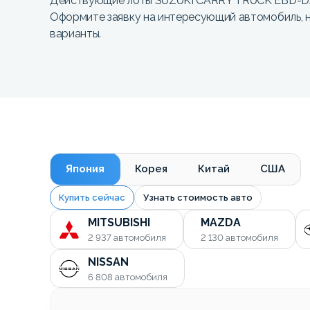
Действующие лоты SUZUKI CARRY TRUCK EBD-DA1
Оформите заявку на интересующий автомобиль,
варианты.
Япония
Корея
Китай
США
Купить сейчас
Узнать стоимость авто
MITSUBISHI
MAZDA
2 937
автомобиля
2 130
автомобиля
NISSAN
6 808
автомобиля