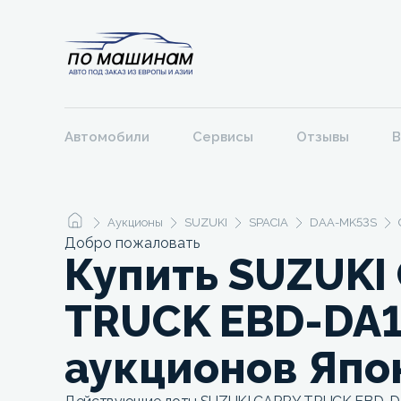
Автомобили
Сервисы
Отзывы
В
Аукционы
SUZUKI
SPACIA
DAA-MK53S
Добро пожаловать
Купить SUZUKI
TRUCK EBD-DA1
аукционов Япо