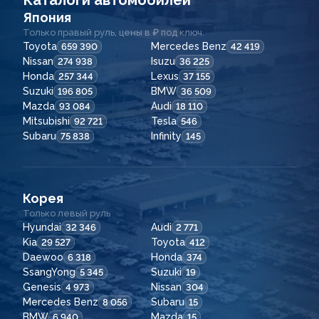
Каталоги автомобилей
Япония
Только правый руль, цены в ₽ под ключ.
Toyota
Mercedes Benz
659 390
42 419
Nissan
Isuzu
274 938
36 225
Honda
Lexus
257 344
37 155
Suzuki
BMW
196 805
36 509
Mazda
Audi
93 084
18 110
Mitsubishi
Tesla
92 721
546
Subaru
Infinity
75 838
145
Корея
Только левый руль
Hyundai
Audi
32 346
2 771
Kia
Toyota
29 527
412
Daewoo
Honda
6 318
374
SsangYong
Suzuki
5 345
19
Genesis
Nissan
4 973
304
Mercedes Benz
Subaru
8 056
15
BMW
Mazda
6 940
15