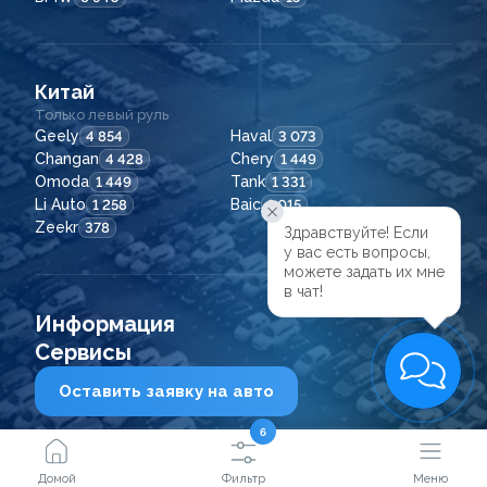
Китай
Только левый руль
Geely
Haval
4 854
3 073
Changan
Chery
4 428
1 449
Omoda
Tank
1 449
1 331
Li Auto
Baic
1 258
1 015
Zeekr
378
Здравствуйте! Если

у вас есть вопросы,

можете задать их мне

в чат!
Информация
Сервисы
Оставить заявку на авто
6
2021 - 2026
© ООО "Сейфкар ВЛ"
Домой
Фильтр
Меню