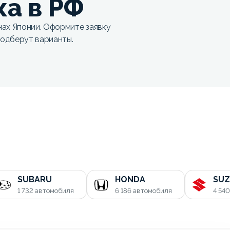
ка в РФ
х Японии. Оформите заявку
одберут варианты.
SUBARU
HONDA
SUZ
1 732
автомобиля
6 186
автомобиля
4 54