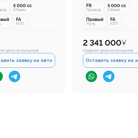
5 000 cc
FR
5 000 cc
вод
Объем
Привод
Объем
авый
FA
Правый
FA
ь
КПП
Руль
КПП
000 км
176 000 км
бег
Пробег
¥
2 341 000
¥
яя цена на аукционе
Средняя цена на аукционе
авить заявку на авто
Оставить заявку на 