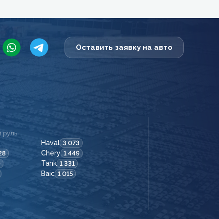
Оставить заявку на авто
 руль
Haval
3 073
Chery
28
1 449
Tank
9
1 331
Baic
1 015