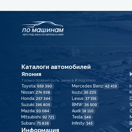
Каталоги автомобилей
Япония
Только правый руль, цены в ₽ под ключ.
Т
Toyota
Mercedes Benz
H
659 390
42 419
Nissan
Isuzu
K
274 938
36 225
Honda
Lexus
257 344
37 155
Suzuki
BMW
196 805
36 509
Mazda
Audi
G
93 084
18 110
Mitsubishi
Tesla
92 721
546
Subaru
Infinity
75 838
145
Информация