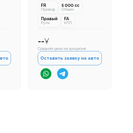
FR
5 000 cc
Привод
Объем
Правый
FA
Руль
КПП
103 000 км
Пробег
--
¥
Средняя цена на аукционе
авто
Оставить заявку на авто