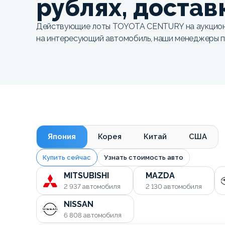
рублях, достав
Действующие лоты TOYOTA CENTURY на аукциона
на интересующий автомобиль, наши менеджеры п
Япония
Корея
Китай
США
Купить сейчас
Узнать стоимость авто
MITSUBISHI
MAZDA
2 937
автомобиля
2 130
автомобиля
NISSAN
6 808
автомобиля