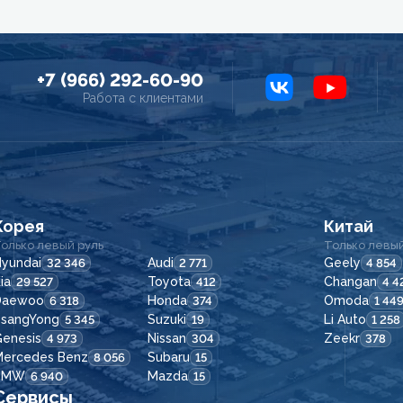
+7 (966) 292-60-90
Работа с клиентами
Корея
Китай
олько левый руль
Только левый
yundai
Audi
Geely
32 346
2 771
4 854
ia
Toyota
Changan
29 527
412
4 4
Daewoo
Honda
Omoda
6 318
374
1 44
SsangYong
Suzuki
Li Auto
5 345
19
1 258
enesis
Nissan
Zeekr
4 973
304
378
Mercedes Benz
Subaru
8 056
15
BMW
Mazda
6 940
15
Сервисы