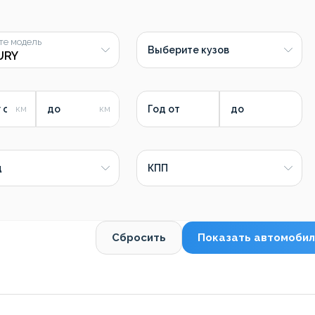
те модель
Выберите кузов
 от
до
Год от
до
д
КПП
Сбросить
Показать автомобил