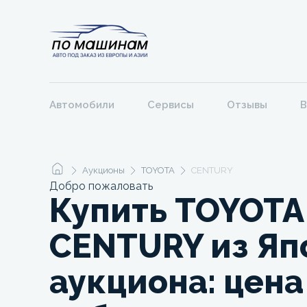
Автомобили
Сервисы
Отзывы
В
Аукционы
TOYOTA
CENTURY
Добро пожаловать
Купить TOYOTA
CENTURY из Яп
аукциона: цена