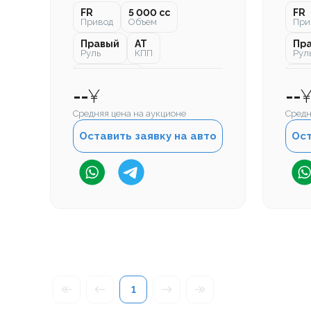
FR
5 000 cc
FR
Привод
Объем
При
Правый
AT
Пр
Руль
КПП
Рул
335 000 км
28 
Пробег
Про
--
¥
--
Средняя цена на аукционе
Средн
Оставить заявку на авто
Ост
1