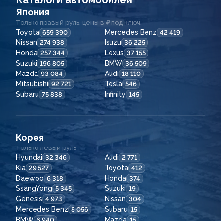
Каталоги автомобилей
Япония
Только правый руль, цены в ₽ под ключ.
Toyota
Mercedes Benz
659 390
42 419
Nissan
Isuzu
274 938
36 225
Honda
Lexus
257 344
37 155
Suzuki
BMW
196 805
36 509
Mazda
Audi
93 084
18 110
Mitsubishi
Tesla
92 721
546
Subaru
Infinity
75 838
145
Корея
Только левый руль
Hyundai
Audi
32 346
2 771
Kia
Toyota
29 527
412
Daewoo
Honda
6 318
374
SsangYong
Suzuki
5 345
19
Genesis
Nissan
4 973
304
Mercedes Benz
Subaru
8 056
15
BMW
Mazda
6 940
15