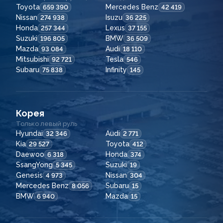
Toyota
Mercedes Benz
659 390
42 419
Nissan
Isuzu
274 938
36 225
Honda
Lexus
257 344
37 155
Suzuki
BMW
196 805
36 509
Mazda
Audi
93 084
18 110
Mitsubishi
Tesla
92 721
546
Subaru
Infinity
75 838
145
Корея
Только левый руль
Hyundai
Audi
32 346
2 771
Kia
Toyota
29 527
412
Daewoo
Honda
6 318
374
SsangYong
Suzuki
5 345
19
Genesis
Nissan
4 973
304
Mercedes Benz
Subaru
8 056
15
BMW
Mazda
6 940
15