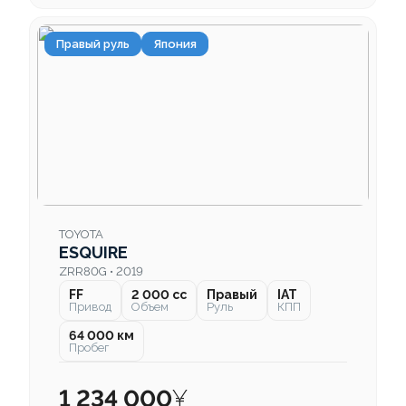
Правый руль
Япония
TOYOTA
ESQUIRE
ZRR80G • 2019
FF
2 000 cc
Правый
IAT
Привод
Объем
Руль
КПП
64 000 км
Пробег
1 234 000
¥