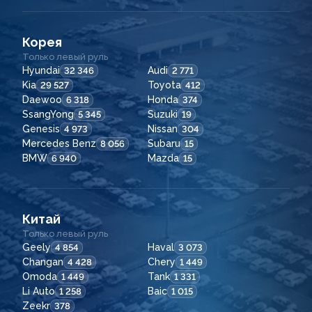
Корея
Только левый руль
Hyundai
Audi
32 346
2 771
Kia
Toyota
29 527
412
Daewoo
Honda
6 318
374
SsangYong
Suzuki
5 345
19
Genesis
Nissan
4 973
304
Mercedes Benz
Subaru
8 056
15
BMW
Mazda
6 940
15
Китай
Только левый руль
Geely
Haval
4 854
3 073
Changan
Chery
4 428
1 449
Omoda
Tank
1 449
1 331
Li Auto
Baic
1 258
1 015
Zeekr
378