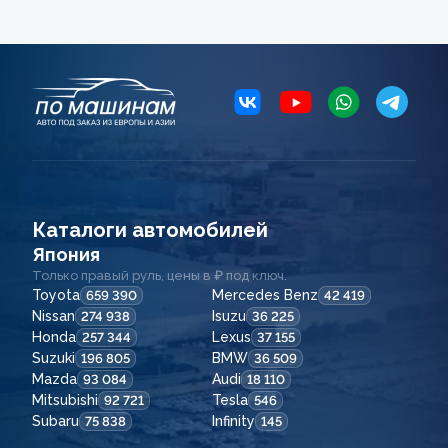
Каталоги автомобилей
Япония
Только правый руль, цены в ₽ под ключ.
Toyota
Mercedes Benz
659 390
42 419
Nissan
Isuzu
274 938
36 225
Honda
Lexus
257 344
37 155
Suzuki
BMW
196 805
36 509
Mazda
Audi
93 084
18 110
Mitsubishi
Tesla
92 721
546
Subaru
Infinity
75 838
145