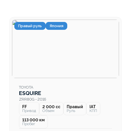
Правый руль
Япония
TOYOTA
ESQUIRE
ZRR80G • 2016
FF
2 000 cc
Правый
IAT
Привод
Объем
Руль
КПП
113 000 км
Пробег