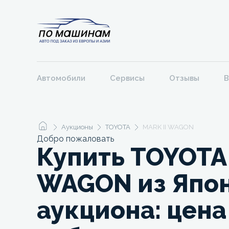
Автомобили
Сервисы
Отзывы
В
Аукционы
TOYOTA
MARK II WAGON
Добро пожаловать
Купить TOYOTA 
WAGON из Япон
аукциона: цена