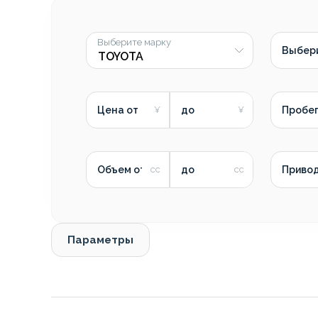
Выберите марку
Выбер
Цена от
до
Пробег
Объем от
до
Приво
Параметры