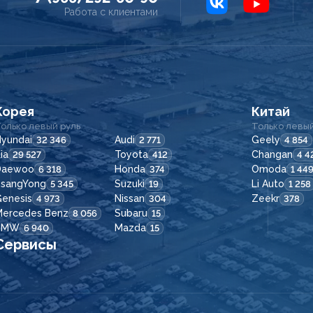
Работа с клиентами
Корея
Китай
олько левый руль
Только левый
yundai
Audi
Geely
32 346
2 771
4 854
ia
Toyota
Changan
29 527
412
4 4
Daewoo
Honda
Omoda
6 318
374
1 44
SsangYong
Suzuki
Li Auto
5 345
19
1 258
enesis
Nissan
Zeekr
4 973
304
378
Mercedes Benz
Subaru
8 056
15
BMW
Mazda
6 940
15
Сервисы