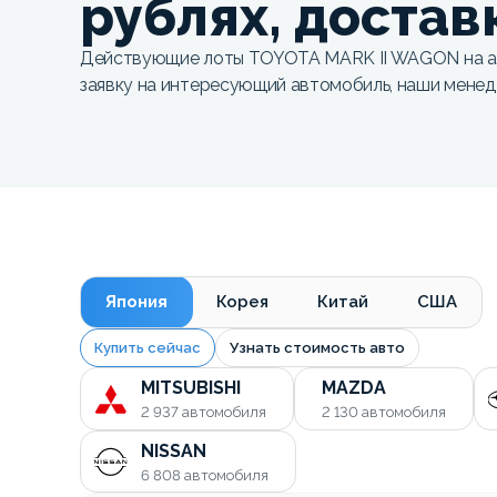
рублях, достав
Действующие лоты TOYOTA MARK II WAGON на а
заявку на интересующий автомобиль, наши мене
Япония
Корея
Китай
США
Купить сейчас
Узнать стоимость авто
MITSUBISHI
MAZDA
2 937
автомобиля
2 130
автомобиля
NISSAN
6 808
автомобиля