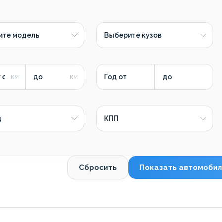
ите модель
Выберите кузов
 от
до
Год от
до
д
КПП
Сбросить
Показать автомобил