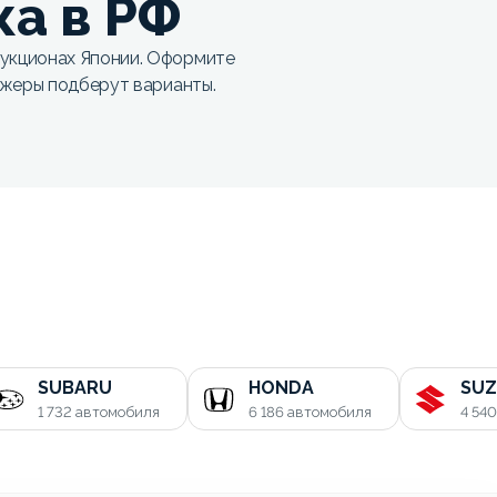
ка в РФ
укционах Японии. Оформите
джеры подберут варианты.
SUBARU
HONDA
SUZ
1 732
автомобиля
6 186
автомобиля
4 54