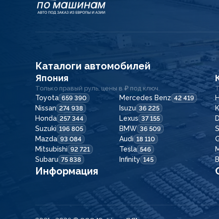
Каталоги автомобилей
Япония
Только правый руль, цены в ₽ под ключ.
Т
Toyota
Mercedes Benz
H
659 390
42 419
Nissan
Isuzu
K
274 938
36 225
Honda
Lexus
257 344
37 155
Suzuki
BMW
196 805
36 509
Mazda
Audi
G
93 084
18 110
Mitsubishi
Tesla
92 721
546
Subaru
Infinity
75 838
145
Информация