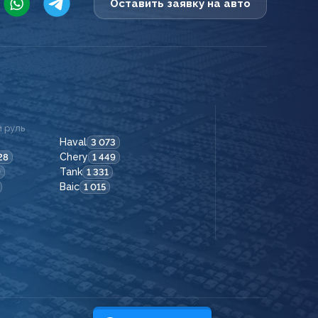
Оставить заявку на авто
 руль
Haval
3 073
Chery
28
1 449
Tank
9
1 331
Baic
1 015