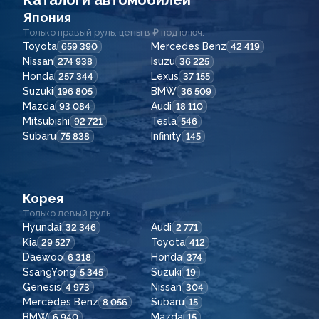
Каталоги автомобилей
Япония
Только правый руль, цены в ₽ под ключ.
Toyota
Mercedes Benz
659 390
42 419
Nissan
Isuzu
274 938
36 225
Honda
Lexus
257 344
37 155
Suzuki
BMW
196 805
36 509
Mazda
Audi
93 084
18 110
Mitsubishi
Tesla
92 721
546
Subaru
Infinity
75 838
145
Корея
Только левый руль
Hyundai
Audi
32 346
2 771
Kia
Toyota
29 527
412
Daewoo
Honda
6 318
374
SsangYong
Suzuki
5 345
19
Genesis
Nissan
4 973
304
Mercedes Benz
Subaru
8 056
15
BMW
Mazda
6 940
15