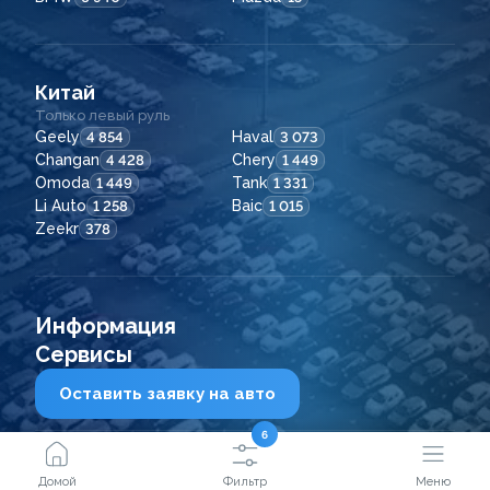
Китай
Только левый руль
Geely
Haval
4 854
3 073
Changan
Chery
4 428
1 449
Omoda
Tank
1 449
1 331
Li Auto
Baic
1 258
1 015
Zeekr
378
Информация
Сервисы
Оставить заявку на авто
6
2021 - 2026
© ООО "Сейфкар ВЛ"
Домой
Фильтр
Меню