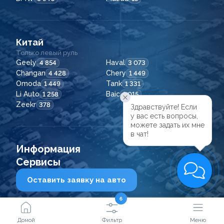
Китай
Только левый руль
Geely
Haval
4 854
3 073
Changan
Chery
4 428
1 449
Omoda
Tank
1 449
1 331
Li Auto
Baic
1 258
1 015
Zeekr
378
Здравствуйте! Если

у вас есть вопросы,

можете задать их мне

в чат!
Информация
Сервисы
Оставить заявку на авто
6
2021 - 2026
© ООО "Сейфкар ВЛ"
Домой
Фильтр
Меню