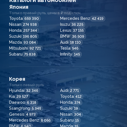
Каталоги автомобилей
Япония
Только правый руль, цены в ₽ под ключ.
Toyota
Mercedes Benz
659 390
42 419
Nissan
Isuzu
274 938
36 225
Honda
Lexus
257 344
37 155
Suzuki
BMW
196 805
36 509
Mazda
Audi
93 084
18 110
Mitsubishi
Tesla
92 721
546
Subaru
Infinity
75 838
145
Корея
Только левый руль
Hyundai
Audi
32 346
2 771
Kia
Toyota
29 527
412
Daewoo
Honda
6 318
374
SsangYong
Suzuki
5 345
19
Genesis
Nissan
4 973
304
Mercedes Benz
Subaru
8 056
15
BMW
Mazda
6 940
15