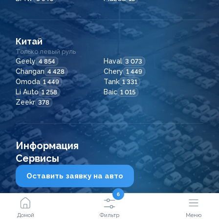
Китай
Только левый руль
Geely
Haval
4 854
3 073
Changan
Chery
4 428
1 449
Omoda
Tank
1 449
1 331
Li Auto
Baic
1 258
1 015
Zeekr
378
Информация
Сервисы
Оставить заявку на авто
6
2021 - 2026
© ООО "Сейфкар ВЛ"
Домой
Фильтр
Меню