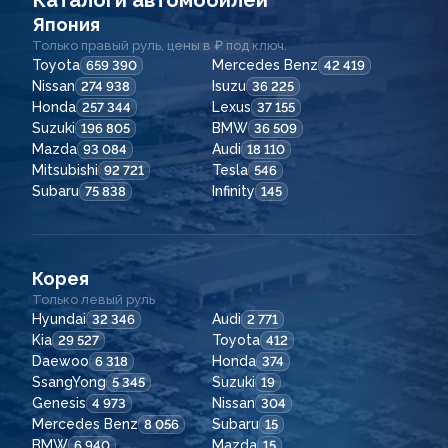
Каталоги автомобилей
Япония
Только правый руль, цены в ₽ под ключ.
Toyota
Mercedes Benz
659 390
42 419
Nissan
Isuzu
274 938
36 225
Honda
Lexus
257 344
37 155
Suzuki
BMW
196 805
36 509
Mazda
Audi
93 084
18 110
Mitsubishi
Tesla
92 721
546
Subaru
Infinity
75 838
145
Корея
Только левый руль
Hyundai
Audi
32 346
2 771
Kia
Toyota
29 527
412
Daewoo
Honda
6 318
374
SsangYong
Suzuki
5 345
19
Genesis
Nissan
4 973
304
Mercedes Benz
Subaru
8 056
15
BMW
Mazda
6 940
15