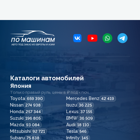
Каталоги автомобилей
Япония
Только правый руль, цены в ₽ под ключ.
Toyota
Mercedes Benz
659 390
42 419
Nissan
Isuzu
274 938
36 225
Honda
Lexus
257 344
37 155
Suzuki
BMW
196 805
36 509
Mazda
Audi
93 084
18 110
Mitsubishi
Tesla
92 721
546
Subaru
Infinity
75 838
145