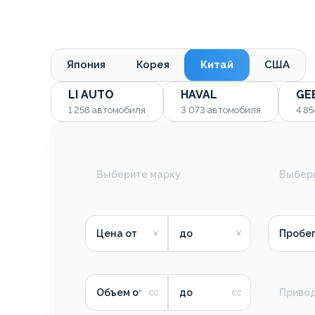
Япония
Корея
Китай
США
LI AUTO
HAVAL
GE
1 258
автомобиля
3 073
автомобиля
4 8
Выберите марку
Выбер
Цена от
до
Пробег
Объем от
до
Приво