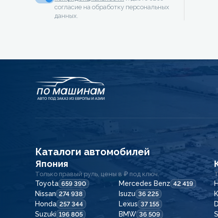
согласие на обработку персональных
данных.
Каталоги автомобилей
Япония
Только правый руль, цены в ₽ под ключ.
Т
Toyota
Mercedes Benz
H
659 390
42 419
Nissan
Isuzu
K
274 938
36 225
Honda
Lexus
257 344
37 155
Suzuki
BMW
196 805
36 509