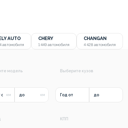
ELY AUTO
CHERY
CHANGAN
54
автомобиля
1 449
автомобиля
4 428
автомобиля
ите модель
Выберите кузов
 от
до
Год от
до
д
КПП