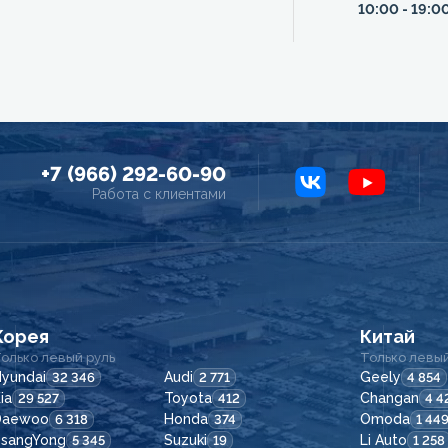
10:00 - 19:0
+7 (966) 292-60-90
Работа с клиентами
Корея
Китай
олько левый руль
Только левый
yundai
Audi
Geely
32 346
2 771
4 854
ia
Toyota
Changan
29 527
412
4 4
Daewoo
Honda
Omoda
6 318
374
1 44
SsangYong
Suzuki
Li Auto
5 345
19
1 258