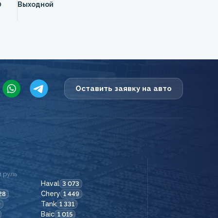
0
Выходной
Оставить заявку на авто
 руль
Haval
3 073
Chery
28
1 449
Tank
9
1 331
Baic
1 015