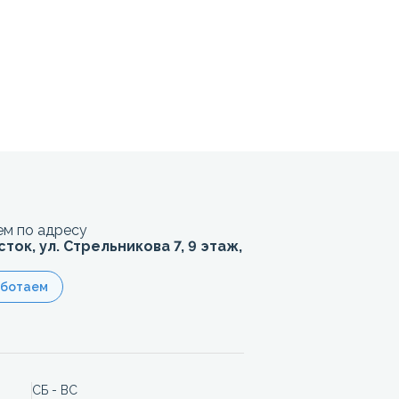
м по адресу
сток, ул. Стрельникова 7, 9 этаж,
аботаем
СБ - ВС