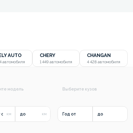
ELY AUTO
CHERY
CHANGAN
54
автомобиля
1 449
автомобиля
4 428
автомобиля
ите модель
Выберите кузов
 от
до
Год от
до