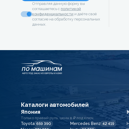
Отправляя данную форму вы
соглашаетесь с
политикой
конфиденциальности
и даёте своё
согласие на обработку персональных
данных.
Каталоги автомобилей
Япония
Только правый руль, цены в ₽ под ключ.
Т
Toyota
Mercedes Benz
H
659 390
42 419