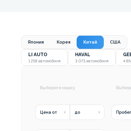
Япония
Корея
Китай
США
LI AUTO
HAVAL
GE
1 258
автомобиля
3 073
автомобиля
4 8
Выберите марку
Выбер
Цена от
до
Пробег