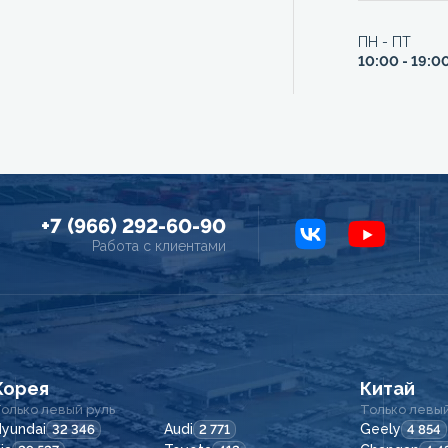
ПН - ПТ
10:00 - 19:0
+7 (966) 292-60-90
Работа с клиентами
Корея
Китай
олько левый руль
Только левый
yundai
Audi
Geely
32 346
2 771
4 854