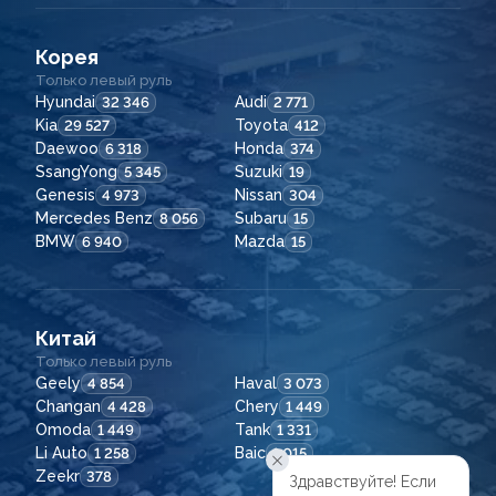
Корея
Только левый руль
Hyundai
Audi
32 346
2 771
Kia
Toyota
29 527
412
Daewoo
Honda
6 318
374
SsangYong
Suzuki
5 345
19
Genesis
Nissan
4 973
304
Mercedes Benz
Subaru
8 056
15
BMW
Mazda
6 940
15
Китай
Только левый руль
Geely
Haval
4 854
3 073
Changan
Chery
4 428
1 449
Omoda
Tank
1 449
1 331
Li Auto
Baic
1 258
1 015
Zeekr
378
Здравствуйте! Если
