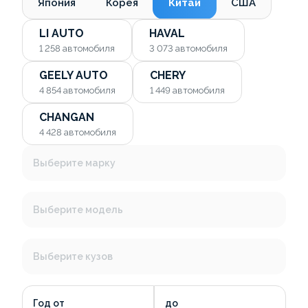
Япония
Корея
Китай
США
LI AUTO
HAVAL
1 258
автомобиля
3 073
автомобиля
GEELY AUTO
CHERY
4 854
автомобиля
1 449
автомобиля
CHANGAN
4 428
автомобиля
Выберите марку
Выберите модель
Выберите кузов
Год от
до