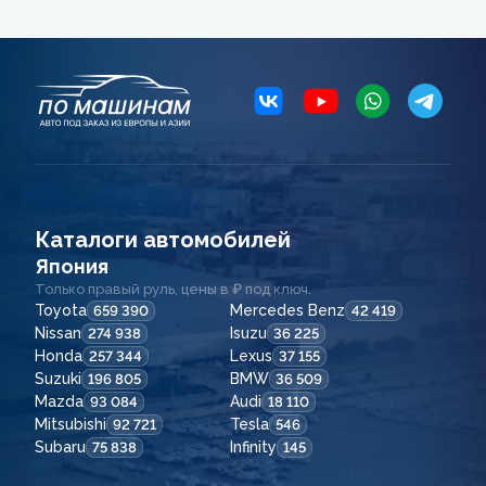
Каталоги автомобилей
Япония
Только правый руль, цены в ₽ под ключ.
Toyota
Mercedes Benz
659 390
42 419
Nissan
Isuzu
274 938
36 225
Honda
Lexus
257 344
37 155
Suzuki
BMW
196 805
36 509
Mazda
Audi
93 084
18 110
Mitsubishi
Tesla
92 721
546
Subaru
Infinity
75 838
145