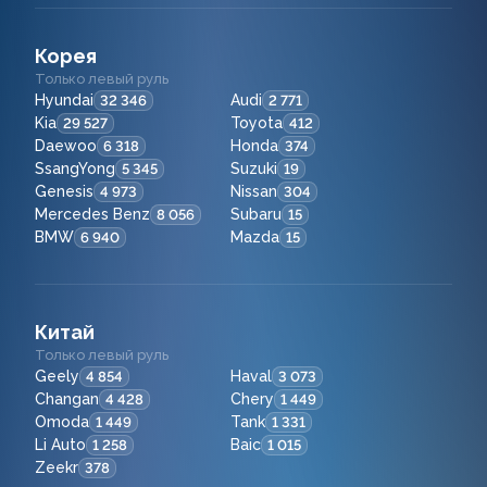
Корея
Только левый руль
Hyundai
Audi
32 346
2 771
Kia
Toyota
29 527
412
Daewoo
Honda
6 318
374
SsangYong
Suzuki
5 345
19
Genesis
Nissan
4 973
304
Mercedes Benz
Subaru
8 056
15
BMW
Mazda
6 940
15
Китай
Только левый руль
Geely
Haval
4 854
3 073
Changan
Chery
4 428
1 449
Omoda
Tank
1 449
1 331
Li Auto
Baic
1 258
1 015
Zeekr
378