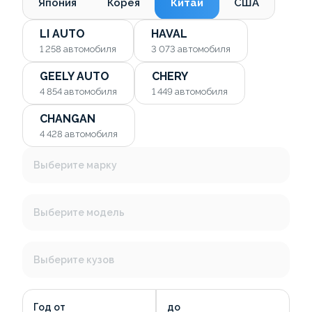
Япония
Корея
Китай
США
LI AUTO
HAVAL
1 258
автомобиля
3 073
автомобиля
GEELY AUTO
CHERY
4 854
автомобиля
1 449
автомобиля
CHANGAN
4 428
автомобиля
Выберите марку
Выберите модель
Выберите кузов
Год от
до