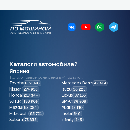
Каталоги автомобилей
Япония
Только правый руль, цены в ₽ под ключ.
Toyota
Mercedes Benz
659 390
42 419
Nissan
Isuzu
274 938
36 225
Honda
Lexus
257 344
37 155
Suzuki
BMW
196 805
36 509
Mazda
Audi
93 084
18 110
Mitsubishi
Tesla
92 721
546
Subaru
Infinity
75 838
145