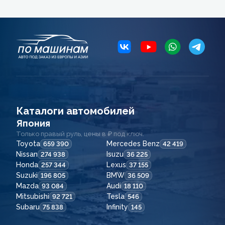
Каталоги автомобилей
Япония
Только правый руль, цены в ₽ под ключ.
Toyota
Mercedes Benz
659 390
42 419
Nissan
Isuzu
274 938
36 225
Honda
Lexus
257 344
37 155
Suzuki
BMW
196 805
36 509
Mazda
Audi
93 084
18 110
Mitsubishi
Tesla
92 721
546
Subaru
Infinity
75 838
145