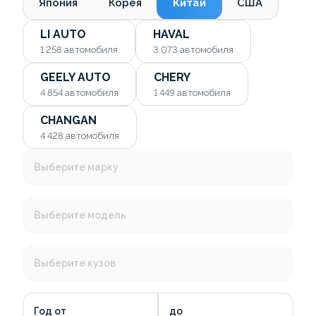
Япония
Корея
Китай
США
LI AUTO
HAVAL
1 258
автомобиля
3 073
автомобиля
GEELY AUTO
CHERY
4 854
автомобиля
1 449
автомобиля
CHANGAN
4 428
автомобиля
Выберите марку
Выберите модель
Выберите кузов
Год от
до