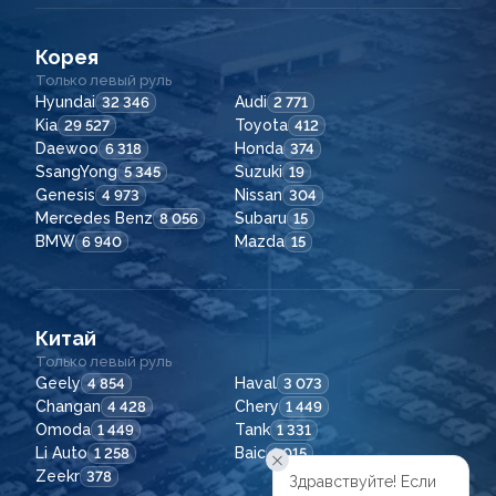
Корея
Только левый руль
Hyundai
Audi
32 346
2 771
Kia
Toyota
29 527
412
Daewoo
Honda
6 318
374
SsangYong
Suzuki
5 345
19
Genesis
Nissan
4 973
304
Mercedes Benz
Subaru
8 056
15
BMW
Mazda
6 940
15
Китай
Только левый руль
Geely
Haval
4 854
3 073
Changan
Chery
4 428
1 449
Omoda
Tank
1 449
1 331
Li Auto
Baic
1 258
1 015
Zeekr
378
Здравствуйте! Если
