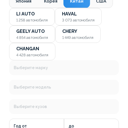
Япония
Корея
Китай
США
LI AUTO
HAVAL
1 258
автомобиля
3 073
автомобиля
GEELY AUTO
CHERY
4 854
автомобиля
1 449
автомобиля
CHANGAN
4 428
автомобиля
Выберите марку
Выберите модель
Выберите кузов
Год от
до