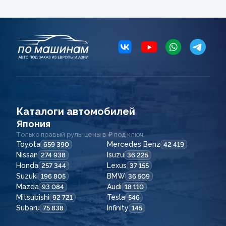
Каталоги автомобилей
Япония
Только правый руль, цены в ₽ под ключ.
Toyota
Mercedes Benz
659 390
42 419
Nissan
Isuzu
274 938
36 225
Honda
Lexus
257 344
37 155
Suzuki
BMW
196 805
36 509
Mazda
Audi
93 084
18 110
Mitsubishi
Tesla
92 721
546
Subaru
Infinity
75 838
145