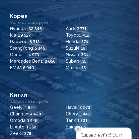
Корея
Только левый руль
Hyundai
Audi
32 346
2 771
Kia
Toyota
29 527
412
Daewoo
Honda
6 318
374
SsangYong
Suzuki
5 345
19
Genesis
Nissan
4 973
304
Mercedes Benz
Subaru
8 056
15
BMW
Mazda
6 940
15
Китай
Только левый руль
Geely
Haval
4 854
3 073
Changan
Chery
4 428
1 449
Omoda
Tank
1 449
1 331
Li Auto
Baic
1 258
1 015
Zeekr
378
Здравствуйте! Если
