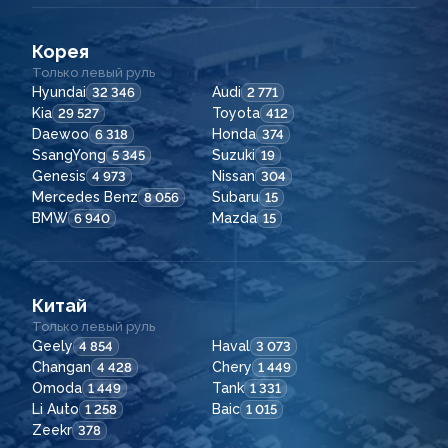
Корея
Только левый руль
Hyundai
Audi
32 346
2 771
Kia
Toyota
29 527
412
Daewoo
Honda
6 318
374
SsangYong
Suzuki
5 345
19
Genesis
Nissan
4 973
304
Mercedes Benz
Subaru
8 056
15
BMW
Mazda
6 940
15
Китай
Только левый руль
Geely
Haval
4 854
3 073
Changan
Chery
4 428
1 449
Omoda
Tank
1 449
1 331
Li Auto
Baic
1 258
1 015
Zeekr
378