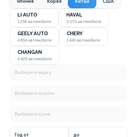
Япония
Корея
Китай
США
LI AUTO
HAVAL
1 258
автомобиля
3 073
автомобиля
GEELY AUTO
CHERY
4 854
автомобиля
1 449
автомобиля
CHANGAN
4 428
автомобиля
Выберите марку
Выберите модель
Выберите кузов
Год от
до