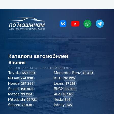
Каталоги автомобилей
Япония
Только правый руль, цены в ₽ под ключ.
Toyota
Mercedes Benz
659 390
42 419
Nissan
Isuzu
274 938
36 225
Honda
Lexus
257 344
37 155
Suzuki
BMW
196 805
36 509
Mazda
Audi
93 084
18 110
Mitsubishi
Tesla
92 721
546
Subaru
Infinity
75 838
145