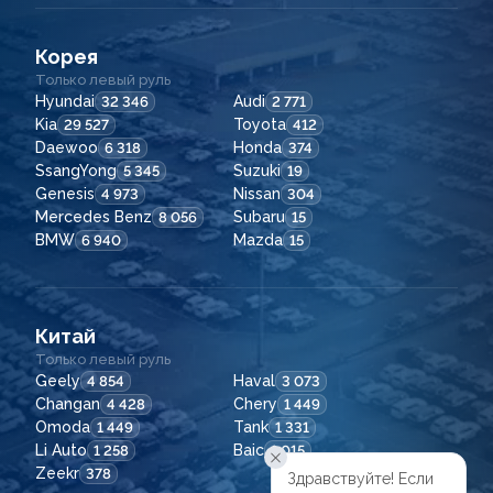
Корея
Только левый руль
Hyundai
Audi
32 346
2 771
Kia
Toyota
29 527
412
Daewoo
Honda
6 318
374
SsangYong
Suzuki
5 345
19
Genesis
Nissan
4 973
304
Mercedes Benz
Subaru
8 056
15
BMW
Mazda
6 940
15
Китай
Только левый руль
Geely
Haval
4 854
3 073
Changan
Chery
4 428
1 449
Omoda
Tank
1 449
1 331
Li Auto
Baic
1 258
1 015
Zeekr
378
Здравствуйте! Если
