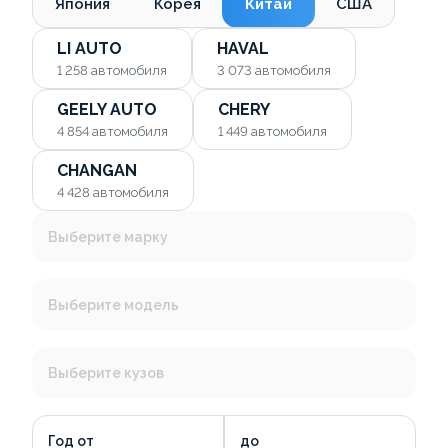
Япония
Корея
Китай
США
LI AUTO
HAVAL
1 258
автомобиля
3 073
автомобиля
GEELY AUTO
CHERY
4 854
автомобиля
1 449
автомобиля
CHANGAN
4 428
автомобиля
Выберите марку
Выберите модель
Выберите кузов
Год от
до