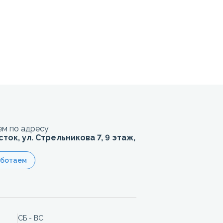
м по адресу
сток, ул. Стрельникова 7, 9 этаж,
аботаем
СБ - ВС