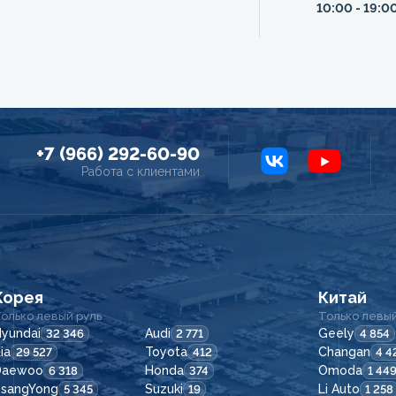
10:00 - 19:0
+7 (966) 292-60-90
Работа с клиентами
Корея
Китай
олько левый руль
Только левый
yundai
Audi
Geely
32 346
2 771
4 854
ia
Toyota
Changan
29 527
412
4 4
Daewoo
Honda
Omoda
6 318
374
1 44
SsangYong
Suzuki
Li Auto
5 345
19
1 258