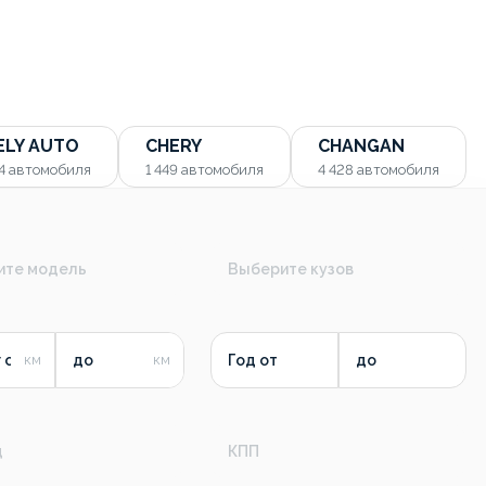
ELY AUTO
CHERY
CHANGAN
54
автомобиля
1 449
автомобиля
4 428
автомобиля
ите модель
Выберите кузов
 от
до
Год от
до
д
КПП