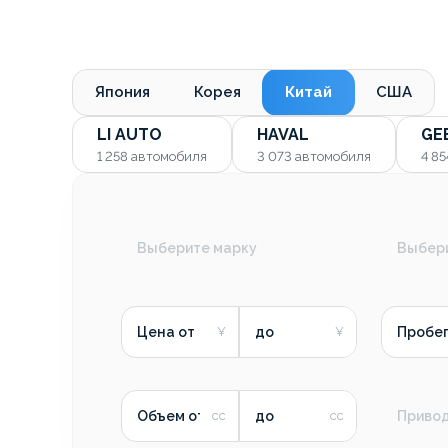
Япония
Корея
Китай
США
LI AUTO
HAVAL
GE
1 258
автомобиля
3 073
автомобиля
4 8
Выберите марку
Выбер
Цена от
до
Пробег
Объем от
до
Приво