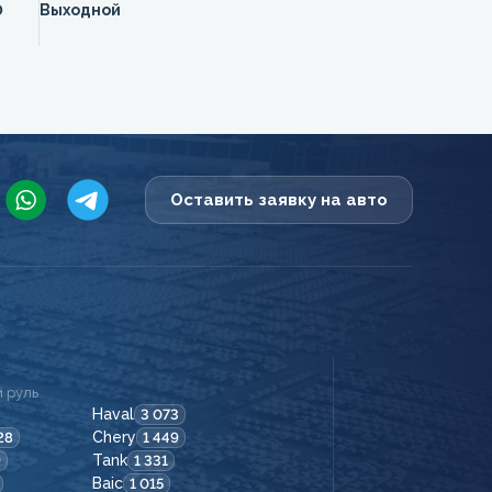
0
Выходной
Оставить заявку на авто
 руль
Haval
3 073
Chery
28
1 449
Tank
9
1 331
Baic
1 015