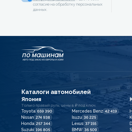
согласие на обработку персональных
данных.
Каталоги автомобилей
Япония
Только правый руль, цены в ₽ под ключ.
Т
Toyota
Mercedes Benz
H
659 390
42 419
Nissan
Isuzu
K
274 938
36 225
Honda
Lexus
257 344
37 155
Suzuki
BMW
196 805
36 509