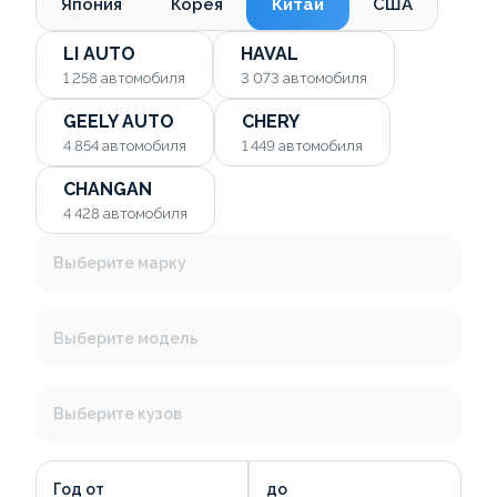
Япония
Корея
Китай
США
LI AUTO
HAVAL
1 258
автомобиля
3 073
автомобиля
GEELY AUTO
CHERY
4 854
автомобиля
1 449
автомобиля
CHANGAN
4 428
автомобиля
Выберите марку
Выберите модель
Выберите кузов
Год от
до