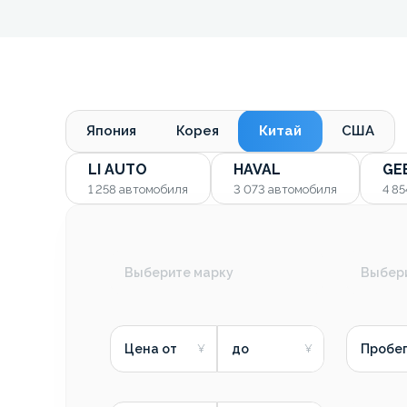
Япония
Корея
Китай
США
LI AUTO
HAVAL
GE
1 258
автомобиля
3 073
автомобиля
4 8
Выберите марку
Выбер
Цена от
до
Пробег