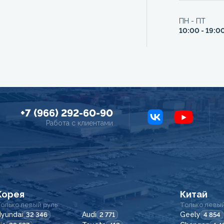
ПН - ПТ
10:00 - 19:0
+7 (966) 292-60-90
Работа с клиентами
Корея
Китай
олько левый руль
Только левый
yundai
Audi
Geely
32 346
2 771
4 854