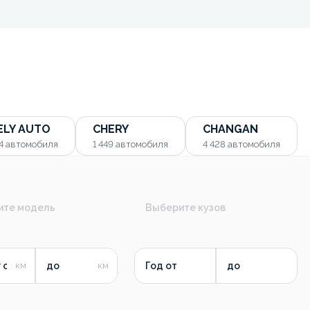
ELY AUTO
CHERY
CHANGAN
54
автомобиля
1 449
автомобиля
4 428
автомобиля
ите модель
Выберите кузов
 от
до
Год от
до