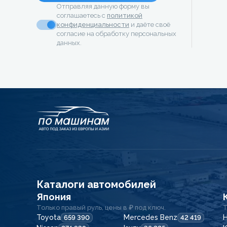
Отправляя данную форму вы
соглашаетесь с
политикой
конфиденциальности
и даёте своё
согласие на обработку персональных
данных.
Каталоги автомобилей
Япония
Только правый руль, цены в ₽ под ключ.
Т
Toyota
Mercedes Benz
H
659 390
42 419