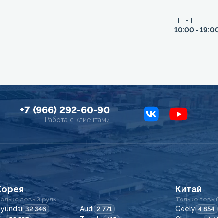
ПН - ПТ
10:00 - 19:0
+7 (966) 292-60-90
Работа с клиентами
Корея
Китай
олько левый руль
Только левый
yundai
Audi
Geely
32 346
2 771
4 854