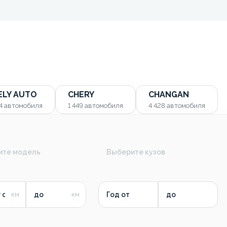
ELY AUTO
CHERY
CHANGAN
54
автомобиля
1 449
автомобиля
4 428
автомобиля
ите модель
Выберите кузов
 от
до
Год от
до