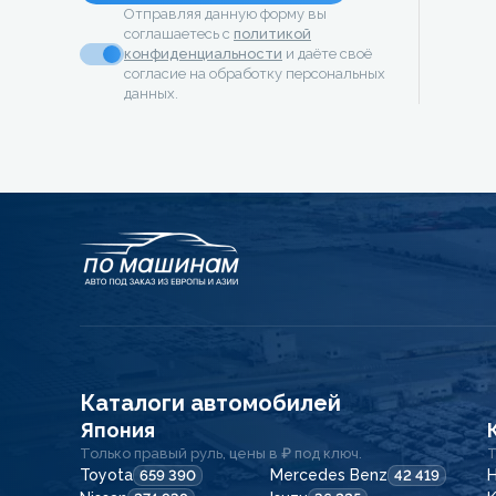
Отправляя данную форму вы
соглашаетесь с
политикой
конфиденциальности
и даёте своё
согласие на обработку персональных
данных.
Каталоги автомобилей
Япония
Только правый руль, цены в ₽ под ключ.
Т
Toyota
Mercedes Benz
H
659 390
42 419