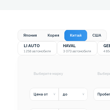
Япония
Корея
Китай
США
LI AUTO
HAVAL
GE
1 258
автомобиля
3 073
автомобиля
4 8
Выберите марку
Выбер
Цена от
до
Пробег