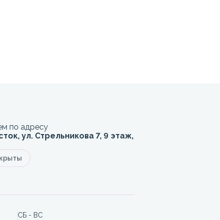
м по адресу
сток, ул. Стрельникова 7, 9 этаж,
акрыты
СБ - ВС