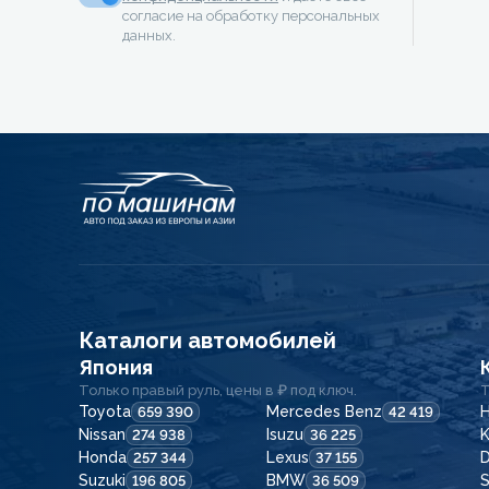
согласие на обработку персональных
данных.
Каталоги автомобилей
Япония
Только правый руль, цены в ₽ под ключ.
Т
Toyota
Mercedes Benz
H
659 390
42 419
Nissan
Isuzu
K
274 938
36 225
Honda
Lexus
257 344
37 155
Suzuki
BMW
196 805
36 509