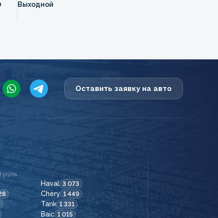
0
Выходной
Оставить заявку на авто
 руль
Haval
3 073
Chery
28
1 449
Tank
9
1 331
Baic
1 015