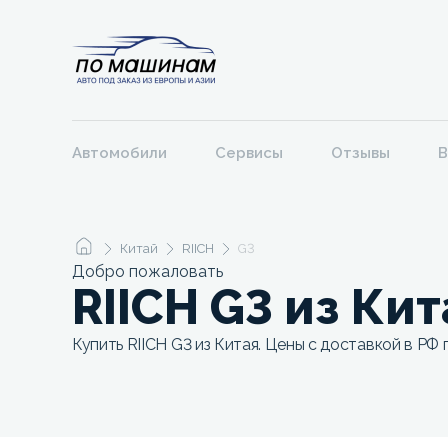
Автомобили
Сервисы
Отзывы
В
Китай
RIICH
G3
Добро пожаловать
RIICH G3 из Кит
Купить RIICH G3 из Китая. Цены с доставкой в РФ 