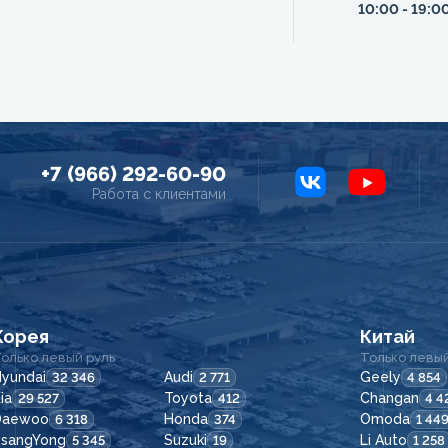
10:00 - 19:0
+7 (966) 292-60-90
Работа с клиентами
Корея
Китай
олько левый руль
Только левый
yundai
Audi
Geely
32 346
2 771
4 854
ia
Toyota
Changan
29 527
412
4 4
Daewoo
Honda
Omoda
6 318
374
1 44
SsangYong
Suzuki
Li Auto
5 345
19
1 258