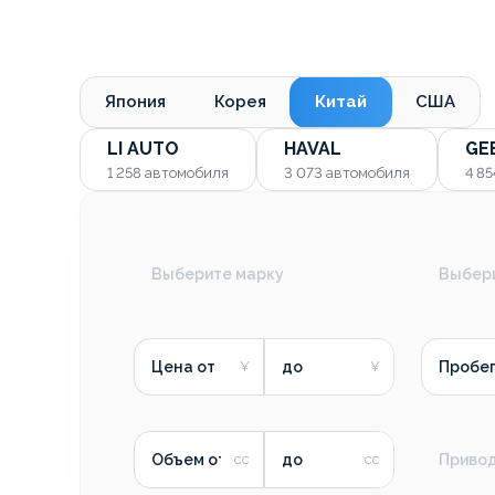
Япония
Корея
Китай
США
LI AUTO
HAVAL
GE
1 258
автомобиля
3 073
автомобиля
4 8
Выберите марку
Выбер
Цена от
до
Пробег
Объем от
до
Приво