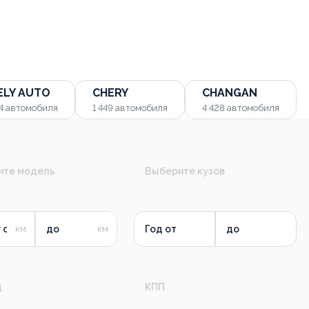
ELY AUTO
CHERY
CHANGAN
54
автомобиля
1 449
автомобиля
4 428
автомобиля
ите модель
Выберите кузов
 от
до
Год от
до
д
КПП