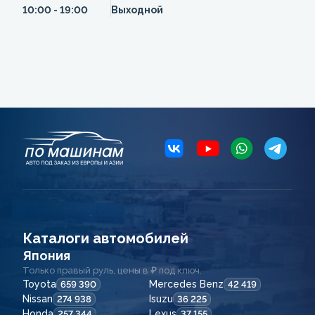
10:00 - 19:00
Выходной
Каталоги автомобилей
Япония
Только правый руль, цены в ₽ под ключ.
Toyota
Mercedes Benz
659 390
42 419
Nissan
Isuzu
274 938
36 225
Honda
Lexus
257 344
37 155