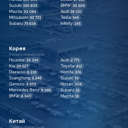
Suzuki
BMW
196 805
36 509
Mazda
Audi
93 084
18 110
Mitsubishi
Tesla
92 721
546
Subaru
Infinity
75 838
145
Корея
Только левый руль
Hyundai
Audi
32 346
2 771
Kia
Toyota
29 527
412
Daewoo
Honda
6 318
374
SsangYong
Suzuki
5 345
19
Genesis
Nissan
4 973
304
Mercedes Benz
Subaru
8 056
15
BMW
Mazda
6 940
15
Китай
Только левый руль