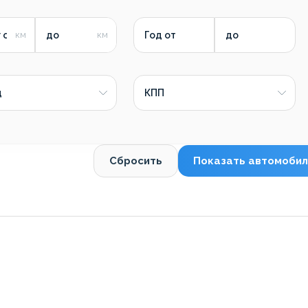
 от
до
Год от
до
д
КПП
Сбросить
Показать автомобил