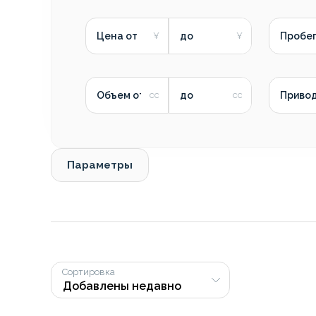
Цена от
до
Пробег
Объем от
до
Приво
Параметры
Сортировка