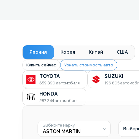
Япония
Корея
Китай
США
Купить сейчас
Узнать стоимость авто
TOYOTA
SUZUKI
659 390
автомобиля
196 805
автомоб
HONDA
257 344
автомобиля
Выберите марку
Выбер