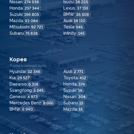
Nissan
Isuzu
274 938
36 225
Honda
Lexus
257 344
37 155
Suzuki
BMW
196 805
36 509
Mazda
Audi
93 084
18 110
Mitsubishi
Tesla
92 721
546
Subaru
Infinity
75 838
145
Корея
Только левый руль
Hyundai
Audi
32 346
2 771
Kia
Toyota
29 527
412
Daewoo
Honda
6 318
374
SsangYong
Suzuki
5 345
19
Genesis
Nissan
4 973
304
Mercedes Benz
Subaru
8 056
15
BMW
Mazda
6 940
15