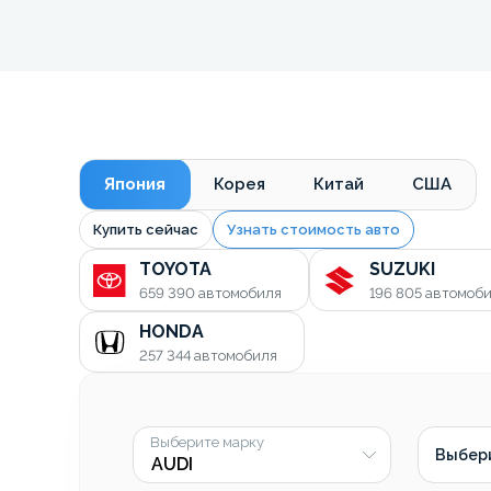
Япония
Корея
Китай
США
Купить сейчас
Узнать стоимость авто
TOYOTA
SUZUKI
659 390
автомобиля
196 805
автомоб
HONDA
257 344
автомобиля
Выберите марку
Выбер