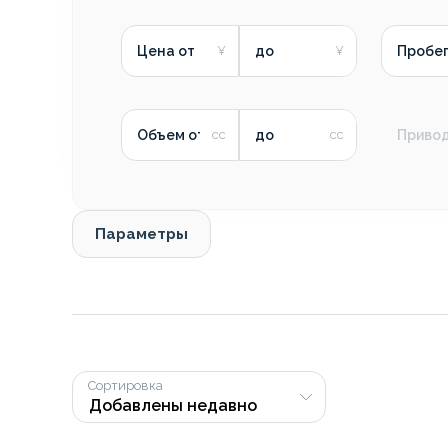
Цена от
до
Пробег
Объем от
до
Приво
Параметры
Сортировка