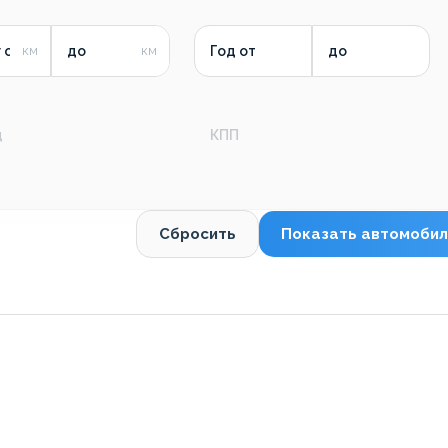
 от
до
Год от
до
д
КПП
Сбросить
Показать автомобил