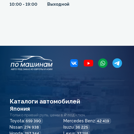
10:00 - 19:00
Выходной
Каталоги автомобилей
Япония
Только правый руль, цены в ₽ под ключ.
Toyota
Mercedes Benz
659 390
42 419
Nissan
Isuzu
274 938
36 225
Honda
Lexus
257 344
37 155