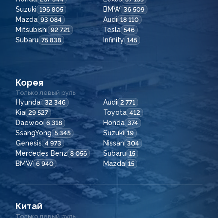
Suzuki
BMW
196 805
36 509
Mazda
Audi
93 084
18 110
Mitsubishi
Tesla
92 721
546
Subaru
Infinity
75 838
145
Корея
Только левый руль
Hyundai
Audi
32 346
2 771
Kia
Toyota
29 527
412
Daewoo
Honda
6 318
374
SsangYong
Suzuki
5 345
19
Genesis
Nissan
4 973
304
Mercedes Benz
Subaru
8 056
15
BMW
Mazda
6 940
15
Китай
Только левый руль