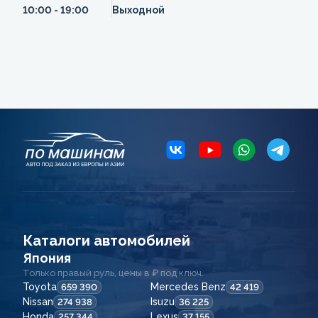
10:00 - 19:00
Выходной
Каталоги автомобилей
Япония
Только правый руль, цены в ₽ под ключ.
Toyota
Mercedes Benz
659 390
42 419
Nissan
Isuzu
274 938
36 225
Honda
Lexus
257 344
37 155