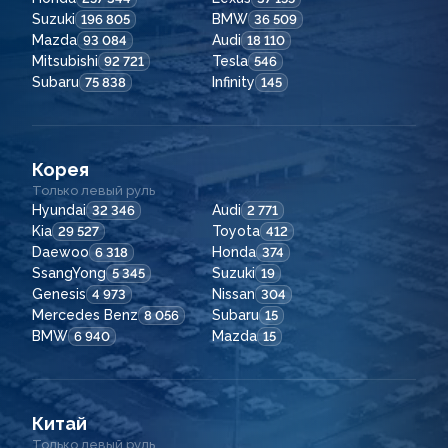
Suzuki
BMW
196 805
36 509
Mazda
Audi
93 084
18 110
Mitsubishi
Tesla
92 721
546
Subaru
Infinity
75 838
145
Корея
Только левый руль
Hyundai
Audi
32 346
2 771
Kia
Toyota
29 527
412
Daewoo
Honda
6 318
374
SsangYong
Suzuki
5 345
19
Genesis
Nissan
4 973
304
Mercedes Benz
Subaru
8 056
15
BMW
Mazda
6 940
15
Китай
Только левый руль