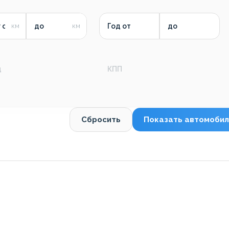
 от
до
Год от
до
д
КПП
Сбросить
Показать автомобил