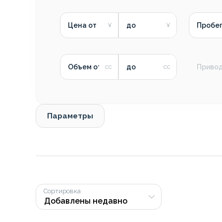
Цена от
до
Пробег
Объем от
до
Приво
Параметры
Сортировка