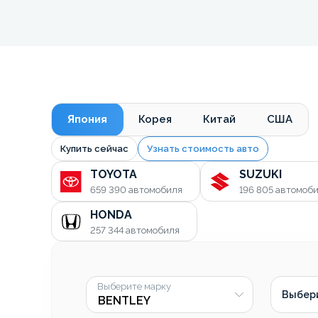
Япония
Корея
Китай
США
Купить сейчас
Узнать стоимость авто
TOYOTA
SUZUKI
659 390
автомобиля
196 805
автомоб
HONDA
257 344
автомобиля
Выберите марку
Выбер