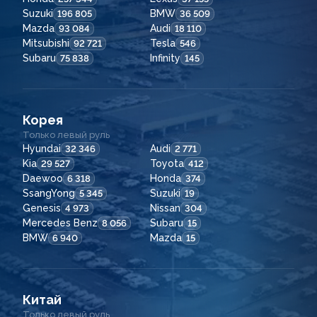
Suzuki
BMW
196 805
36 509
Mazda
Audi
93 084
18 110
Mitsubishi
Tesla
92 721
546
Subaru
Infinity
75 838
145
Корея
Только левый руль
Hyundai
Audi
32 346
2 771
Kia
Toyota
29 527
412
Daewoo
Honda
6 318
374
SsangYong
Suzuki
5 345
19
Genesis
Nissan
4 973
304
Mercedes Benz
Subaru
8 056
15
BMW
Mazda
6 940
15
Китай
Только левый руль