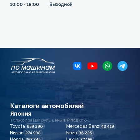
10:00 - 19:00
Выходной
Каталоги автомобилей
Япония
Только правый руль, цены в ₽ под ключ.
Toyota
Mercedes Benz
659 390
42 419
Nissan
Isuzu
274 938
36 225
Honda
Lexus
257 344
37 155