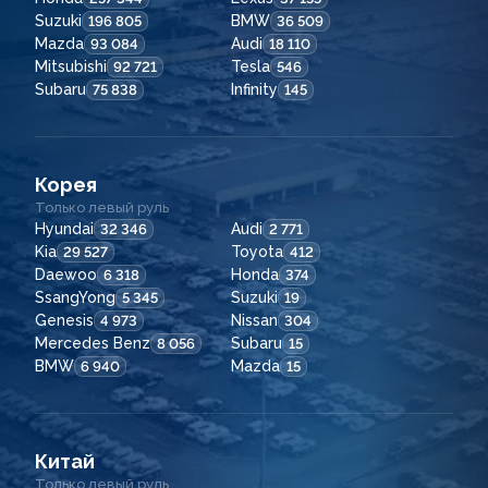
Suzuki
BMW
196 805
36 509
Mazda
Audi
93 084
18 110
Mitsubishi
Tesla
92 721
546
Subaru
Infinity
75 838
145
Корея
Только левый руль
Hyundai
Audi
32 346
2 771
Kia
Toyota
29 527
412
Daewoo
Honda
6 318
374
SsangYong
Suzuki
5 345
19
Genesis
Nissan
4 973
304
Mercedes Benz
Subaru
8 056
15
BMW
Mazda
6 940
15
Китай
Только левый руль