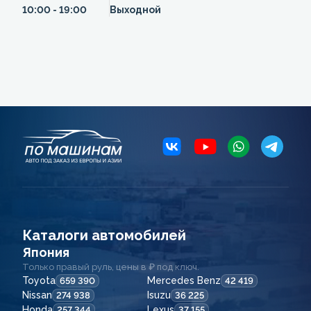
10:00 - 19:00
Выходной
Каталоги автомобилей
Япония
Только правый руль, цены в ₽ под ключ.
Toyota
Mercedes Benz
659 390
42 419
Nissan
Isuzu
274 938
36 225
Honda
Lexus
257 344
37 155