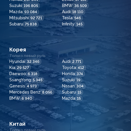
Suzuki
BMW
196 805
36 509
Mazda
Audi
93 084
18 110
Mitsubishi
Tesla
92 721
546
Subaru
Infinity
75 838
145
Корея
Только левый руль
Hyundai
Audi
32 346
2 771
Kia
Toyota
29 527
412
Daewoo
Honda
6 318
374
SsangYong
Suzuki
5 345
19
Genesis
Nissan
4 973
304
Mercedes Benz
Subaru
8 056
15
BMW
Mazda
6 940
15
Китай
Только левый руль