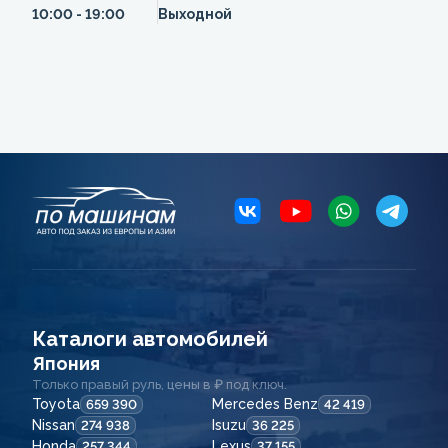
10:00 - 19:00
Выходной
Каталоги автомобилей
Япония
Только правый руль, цены в ₽ под ключ.
Toyota
Mercedes Benz
659 390
42 419
Nissan
Isuzu
274 938
36 225
Honda
Lexus
257 344
37 155