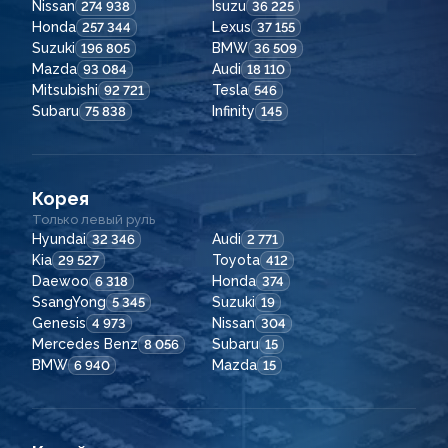
Nissan
Isuzu
274 938
36 225
Honda
Lexus
257 344
37 155
Suzuki
BMW
196 805
36 509
Mazda
Audi
93 084
18 110
Mitsubishi
Tesla
92 721
546
Subaru
Infinity
75 838
145
Корея
Только левый руль
Hyundai
Audi
32 346
2 771
Kia
Toyota
29 527
412
Daewoo
Honda
6 318
374
SsangYong
Suzuki
5 345
19
Genesis
Nissan
4 973
304
Mercedes Benz
Subaru
8 056
15
BMW
Mazda
6 940
15