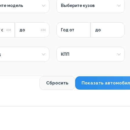
ите модель
Выберите кузов
 от
до
Год от
до
д
КПП
Сбросить
Показать автомобил