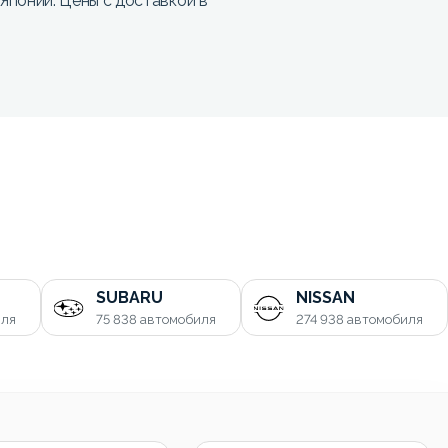
онии. Цены с доставкой в
SUBARU
NISSAN
иля
75 838
автомобиля
274 938
автомобиля