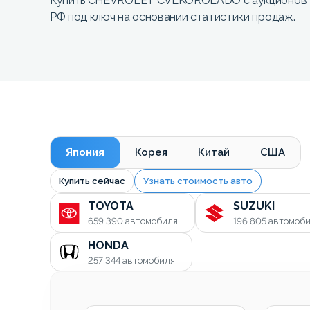
Купить CHEVROLET CVLKOROLADO с аукционов Яп
РФ под ключ на основании статистики продаж.
Япония
Корея
Китай
США
Купить сейчас
Узнать стоимость авто
TOYOTA
SUZUKI
659 390
автомобиля
196 805
автомоб
HONDA
257 344
автомобиля